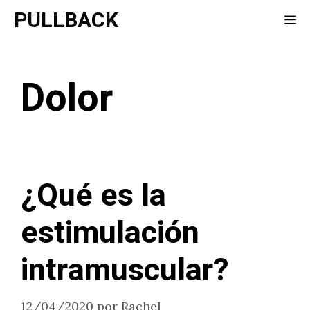
Saltar
PULLBACK
Me
al
contenido
Dolor
¿Qué es la
estimulación
intramuscular?
12/04/2020
por
Rachel