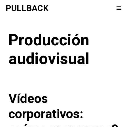
Saltar
PULLBACK
Me
al
contenido
Producción
audiovisual
Vídeos
corporativos: