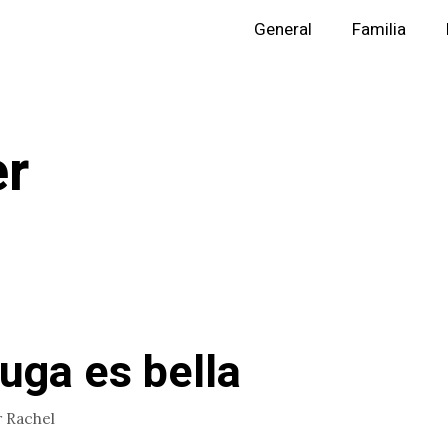
General
Familia
r
ruga es bella
r
Rachel