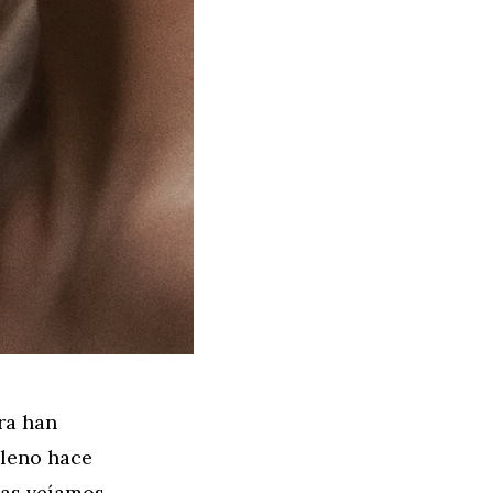
ra han
lleno hace
las veíamos,